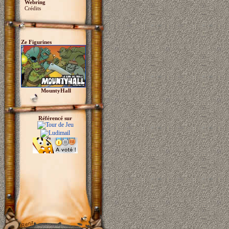
Webring
Crédits
Ze Figurines
MountyHall
Référencé sur