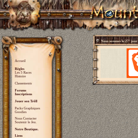
Nous sommes le
27° jour
Accueil
Règles
Les 5 Races
Histoire
Classements
Forums
Inscriptions
Jouer son Trõll
Packs Graphiques
Goodies
Nous Contacter
Soutenir le Jeu.
Notre Boutique.
Liens