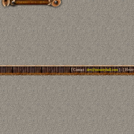
[ Contact :
dev@mountyhall.com
] - [ Heure