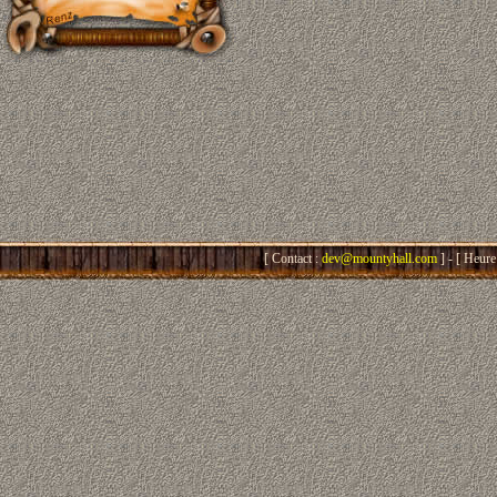
[ Contact :
dev@mountyhall.com
] - [ Heure