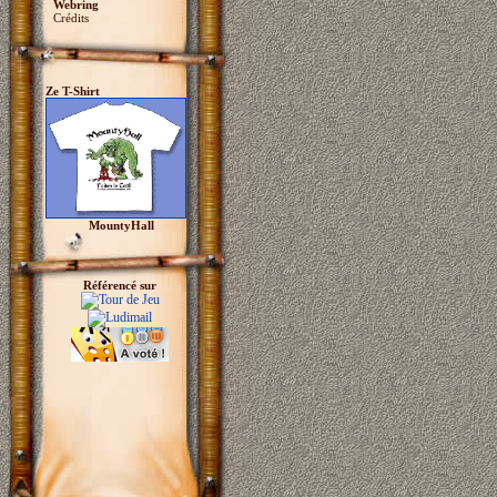
Webring
Crédits
Ze T-Shirt
MountyHall
Référencé sur