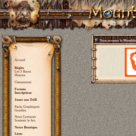
Nous sommes le
Mundidey
Accueil
Règles
Les 5 Races
Histoire
Classements
Forums
Inscriptions
Jouer son Trõll
Packs Graphiques
Goodies
Nous Contacter
Soutenir le Jeu.
Notre Boutique.
Liens