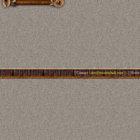
[ Contact :
dev@mountyhall.com
] - [ Heure