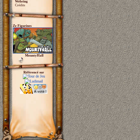
Webring
Crédits
Ze Figurines
MountyHall
Référencé sur