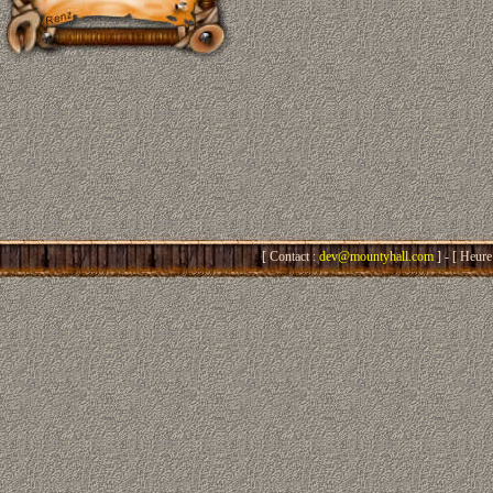
[ Contact :
dev@mountyhall.com
] - [ Heure