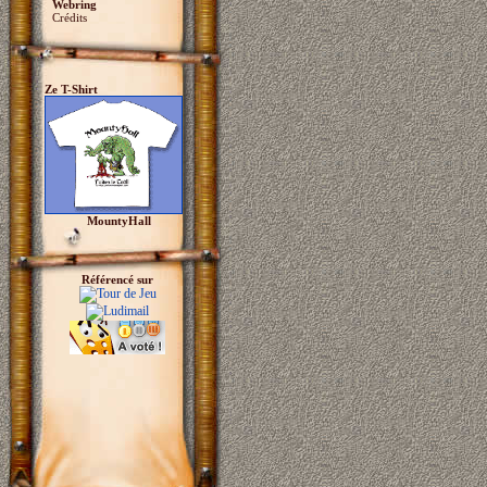
Webring
Crédits
Ze T-Shirt
MountyHall
Référencé sur