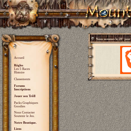
Nous sommes le
28° jour
Accueil
Règles
Les 5 Races
Histoire
Classements
Forums
Inscriptions
Jouer son Trõll
Packs Graphiques
Goodies
Nous Contacter
Soutenir le Jeu.
Notre Boutique.
Liens