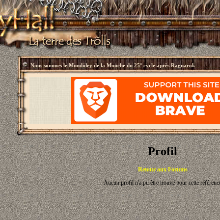
Nous sommes le
Mundidey de la Mouche du 25° cycle après Ragnarok
Profil
Retour aux Forums
Aucun profil n'a pu être trouvé pour cette référenc