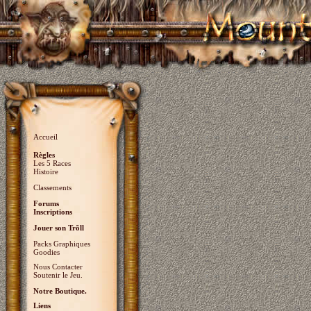
Accueil
Règles
Les 5 Races
Histoire
Classements
Forums
Inscriptions
Jouer son Trõll
Packs Graphiques
Goodies
Nous Contacter
Soutenir le Jeu.
Notre Boutique.
Liens