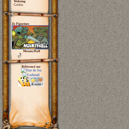
Webring
Crédits
Ze Figurines
MountyHall
Référencé sur