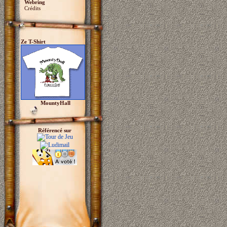
Webring
Crédits
Ze T-Shirt
MountyHall
Référencé sur