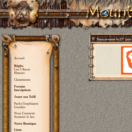
Nous sommes le
27° jour
Accueil
Règles
Les 5 Races
Histoire
Classements
Forums
Inscriptions
Jouer son Trõll
Packs Graphiques
Goodies
Nous Contacter
Soutenir le Jeu.
Notre Boutique.
Liens