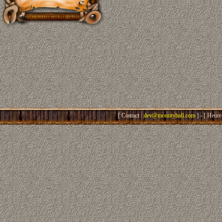
[ Contact :
dev@mountyhall.com
] - [ Heure