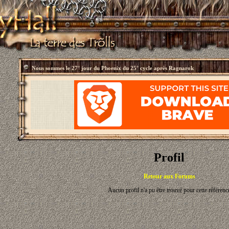
Nous sommes le
27° jour du Phoenix du 25° cycle après Ragnarok
Profil
Retour aux Forums
Aucun profil n'a pu être trouvé pour cette référenc