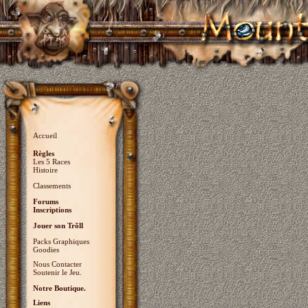
Accueil
Règles
Les 5 Races
Histoire
Classements
Forums
Inscriptions
Jouer son Trõll
Packs Graphiques
Goodies
Nous Contacter
Soutenir le Jeu.
Notre Boutique.
Liens