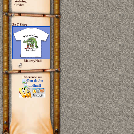
Webring
Crédits
Ze T-Shirt
MountyHall
Référencé sur