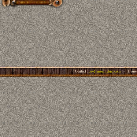
[ Contact :
dev@mountyhall.com
] - [ Heure