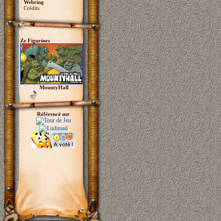
Webring
Crédits
Ze Figurines
MountyHall
Référencé sur