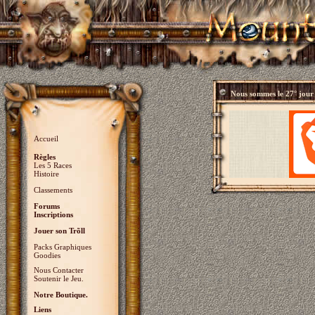
Nous sommes le
27° jour
Accueil
Règles
Les 5 Races
Histoire
Classements
Forums
Inscriptions
Jouer son Trõll
Packs Graphiques
Goodies
Nous Contacter
Soutenir le Jeu.
Notre Boutique.
Liens