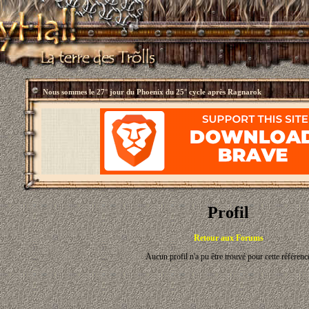
Nous sommes le
27° jour du Phoenix du 25° cycle après Ragnarok
Profil
Retour aux Forums
Aucun profil n'a pu être trouvé pour cette référenc