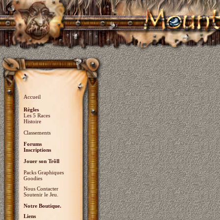
Accueil
Règles
Les 5 Races
Histoire
Classements
Forums
Inscriptions
Jouer son Trõll
Packs Graphiques
Goodies
Nous Contacter
Soutenir le Jeu.
Notre Boutique.
Liens