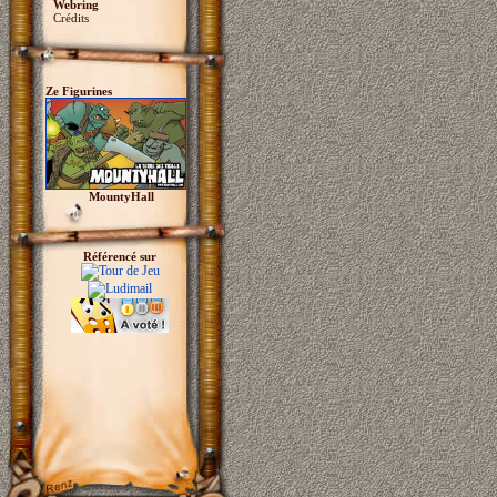
Webring
Crédits
Ze Figurines
MountyHall
Référencé sur