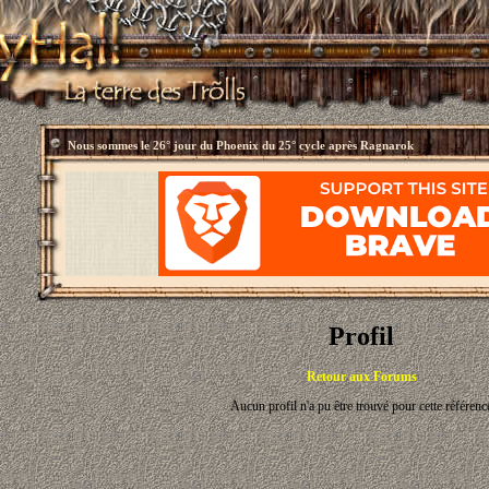
Nous sommes le
26° jour du Phoenix du 25° cycle après Ragnarok
Profil
Retour aux Forums
Aucun profil n'a pu être trouvé pour cette référenc