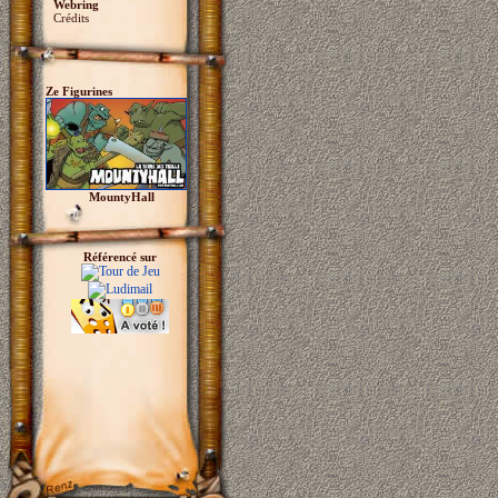
Webring
Crédits
Ze Figurines
MountyHall
Référencé sur