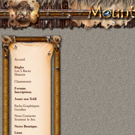
Accueil
Règles
Les 5 Races
Histoire
Classements
Forums
Inscriptions
Jouer son Trõll
Packs Graphiques
Goodies
Nous Contacter
Soutenir le Jeu.
Notre Boutique.
Liens