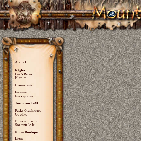
Accueil
Règles
Les 5 Races
Histoire
Classements
Forums
Inscriptions
Jouer son Trõll
Packs Graphiques
Goodies
Nous Contacter
Soutenir le Jeu.
Notre Boutique.
Liens