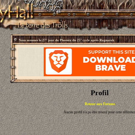
Nous sommes le
27° jour du Phoenix du 25° cycle après Ragnarok
Profil
Retour aux Forums
Aucun profil n'a pu être trouvé pour cette référenc