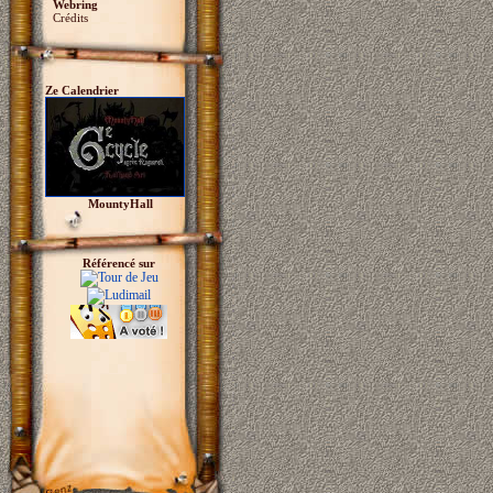
Webring
Crédits
Ze Calendrier
MountyHall
Référencé sur