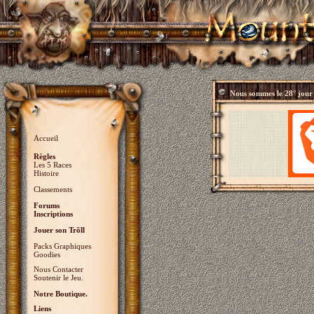
Nous sommes le
28° jour
Accueil
Règles
Les 5 Races
Histoire
Classements
Forums
Inscriptions
Jouer son Trõll
Packs Graphiques
Goodies
Nous Contacter
Soutenir le Jeu.
Notre Boutique.
Liens