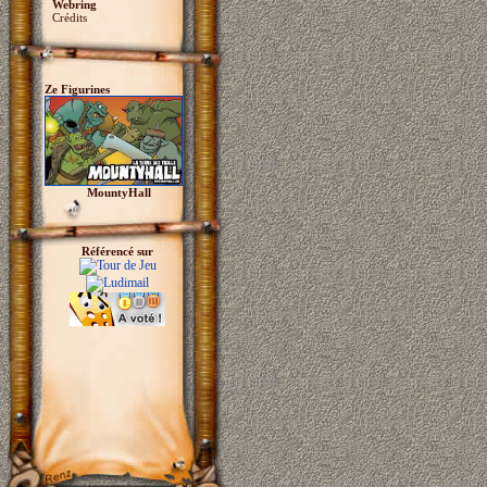
Webring
Crédits
Ze Figurines
MountyHall
Référencé sur