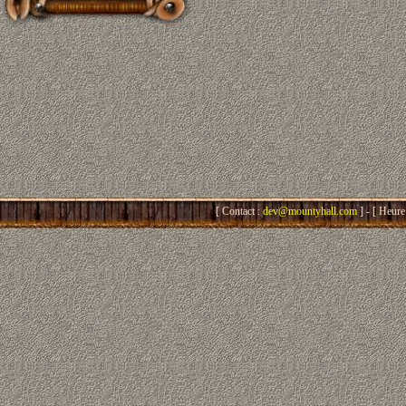
[ Contact :
dev@mountyhall.com
] - [ Heure