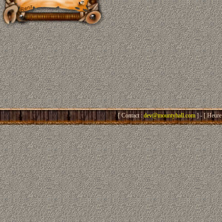
[ Contact :
dev@mountyhall.com
] - [ Heure