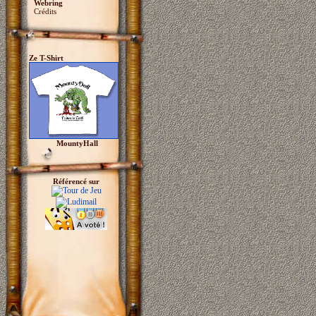
Webring
Crédits
Ze T-Shirt
MountyHall
Référencé sur