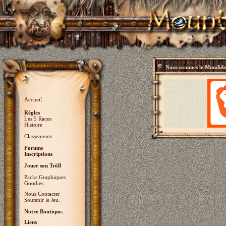
Nous sommes le
Mundidey
Accueil
Règles
Les 5 Races
Histoire
Classements
Forums
Inscriptions
Jouer son Trõll
Packs Graphiques
Goodies
Nous Contacter
Soutenir le Jeu.
Notre Boutique.
Liens