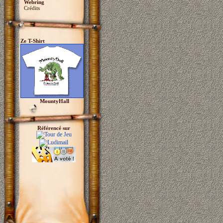
Webring
Crédits
Ze T-Shirt
MountyHall
Référencé sur