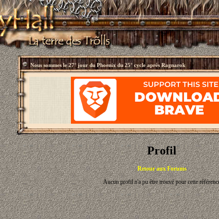
Nous sommes le
27° jour du Phoenix du 25° cycle après Ragnarok
Profil
Retour aux Forums
Aucun profil n'a pu être trouvé pour cette référenc