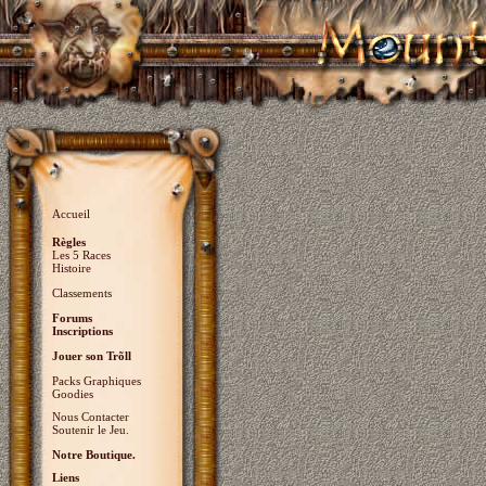
Accueil
Règles
Les 5 Races
Histoire
Classements
Forums
Inscriptions
Jouer son Trõll
Packs Graphiques
Goodies
Nous Contacter
Soutenir le Jeu.
Notre Boutique.
Liens