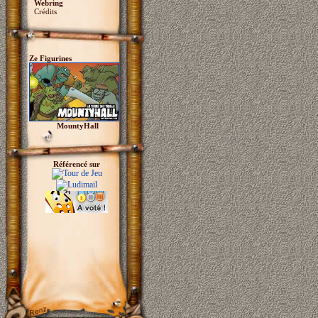
Webring
Crédits
Ze Figurines
MountyHall
Référencé sur