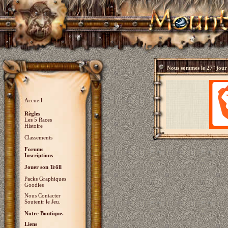
Nous sommes le
27° jour
Accueil
Règles
Les 5 Races
Histoire
Classements
Forums
Inscriptions
Jouer son Trõll
Packs Graphiques
Goodies
Nous Contacter
Soutenir le Jeu.
Notre Boutique.
Liens