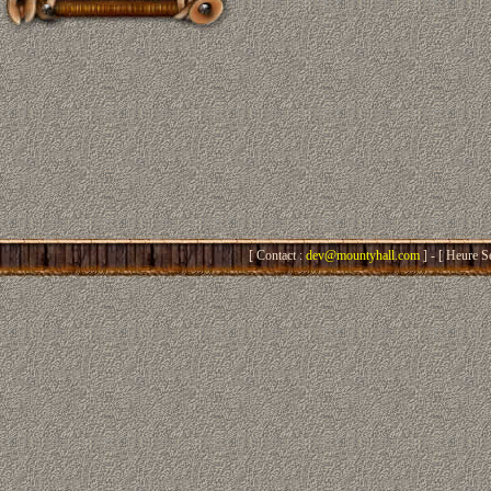
[ Contact :
dev@mountyhall.com
] - [ Heure S