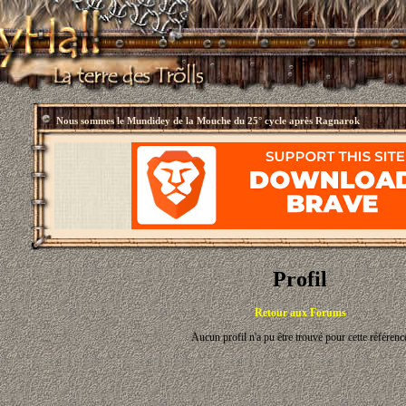
Nous sommes le
Mundidey de la Mouche du 25° cycle après Ragnarok
Profil
Retour aux Forums
Aucun profil n'a pu être trouvé pour cette référenc