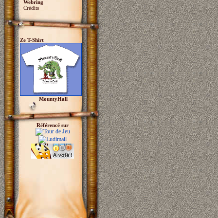
Webring
Crédits
Ze T-Shirt
MountyHall
Référencé sur