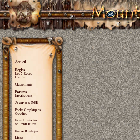
Accueil
Règles
Les 5 Races
Histoire
Classements
Forums
Inscriptions
Jouer son Trõll
Packs Graphiques
Goodies
Nous Contacter
Soutenir le Jeu.
Notre Boutique.
Liens