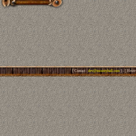
[ Contact :
dev@mountyhall.com
] - [ Heure