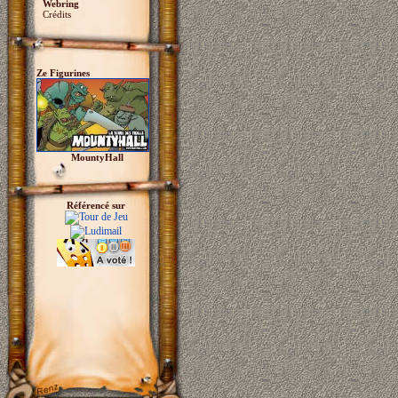
Webring
Crédits
Ze Figurines
MountyHall
Référencé sur