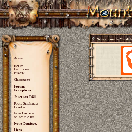
Nous sommes le
Mundidey
Accueil
Règles
Les 5 Races
Histoire
Classements
Forums
Inscriptions
Jouer son Trõll
Packs Graphiques
Goodies
Nous Contacter
Soutenir le Jeu.
Notre Boutique.
Liens