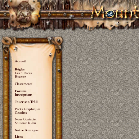
Accueil
Règles
Les 5 Races
Histoire
Classements
Forums
Inscriptions
Jouer son Trõll
Packs Graphiques
Goodies
Nous Contacter
Soutenir le Jeu.
Notre Boutique.
Liens