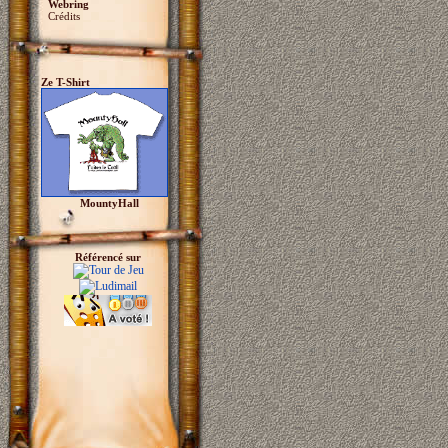
Webring
Crédits
Ze T-Shirt
MountyHall
Référencé sur