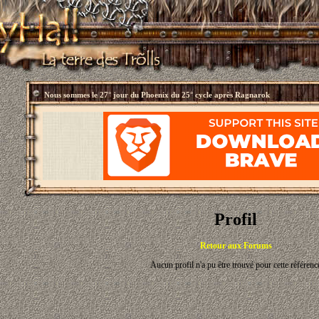
Nous sommes le
27° jour du Phoenix du 25° cycle après Ragnarok
Profil
Retour aux Forums
Aucun profil n'a pu être trouvé pour cette référenc