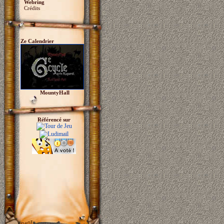
Webring
Crédits
Ze Calendrier
MountyHall
Référencé sur