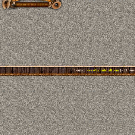
[ Contact :
dev@mountyhall.com
] - [ Heure