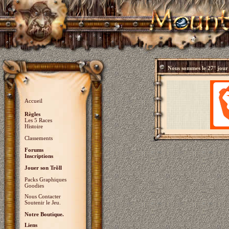
Nous sommes le
27° jour
Accueil
Règles
Les 5 Races
Histoire
Classements
Forums
Inscriptions
Jouer son Trõll
Packs Graphiques
Goodies
Nous Contacter
Soutenir le Jeu.
Notre Boutique.
Liens