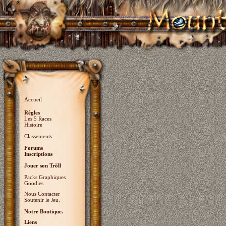
Accueil
Règles
Les 5 Races
Histoire
Classements
Forums
Inscriptions
Jouer son Trõll
Packs Graphiques
Goodies
Nous Contacter
Soutenir le Jeu.
Notre Boutique.
Liens