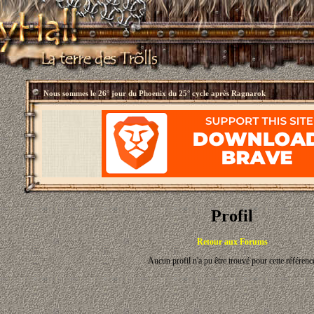
Nous sommes le
26° jour du Phoenix du 25° cycle après Ragnarok
Profil
Retour aux Forums
Aucun profil n'a pu être trouvé pour cette référenc