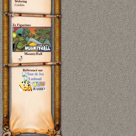
Webring
Crédits
Ze Figurines
MountyHall
Référencé sur