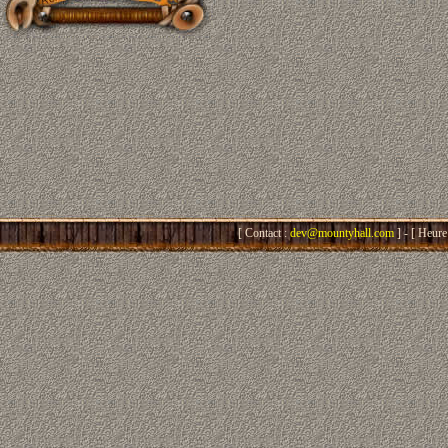
[ Contact :
dev@mountyhall.com
] - [ Heure