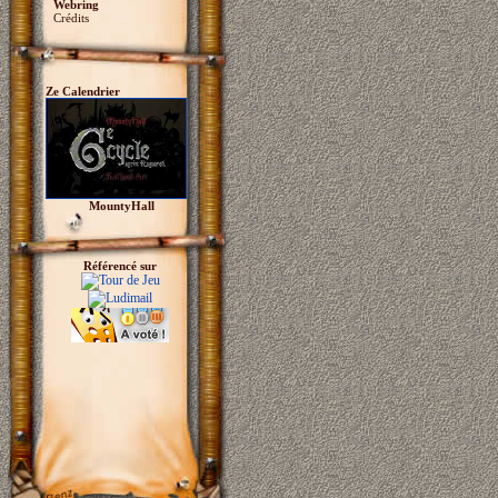
Webring
Crédits
Ze Calendrier
MountyHall
Référencé sur