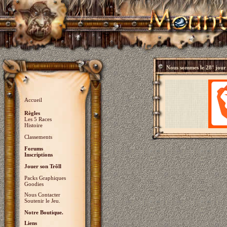
Nous sommes le
28° jour
Accueil
Règles
Les 5 Races
Histoire
Classements
Forums
Inscriptions
Jouer son Trõll
Packs Graphiques
Goodies
Nous Contacter
Soutenir le Jeu.
Notre Boutique.
Liens