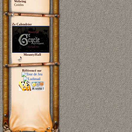
Webring
Crédits
Ze Calendrier
MountyHall
Référencé sur