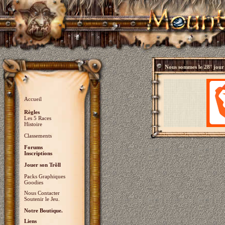
Nous sommes le
28° jour
Accueil
Règles
Les 5 Races
Histoire
Classements
Forums
Inscriptions
Jouer son Trõll
Packs Graphiques
Goodies
Nous Contacter
Soutenir le Jeu.
Notre Boutique.
Liens