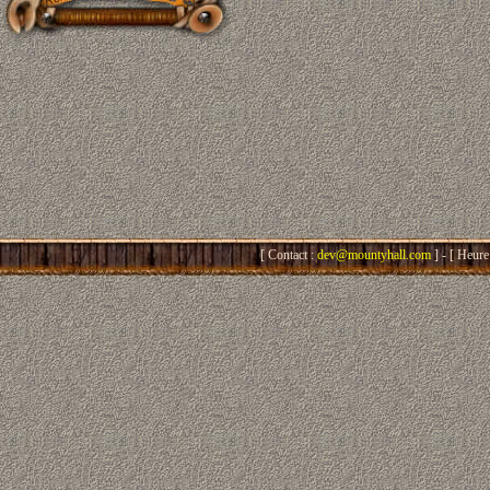
[ Contact :
dev@mountyhall.com
] - [ Heure