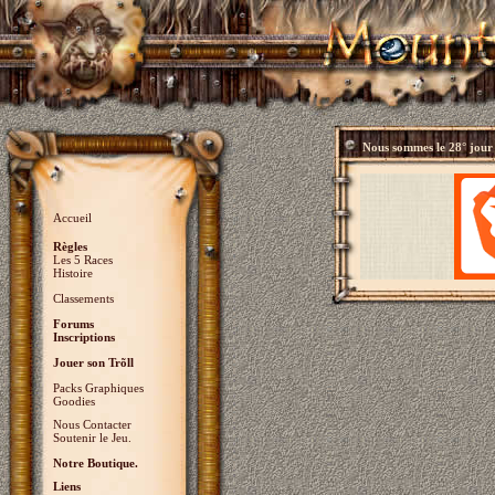
Nous sommes le
28° jour
Accueil
Règles
Les 5 Races
Histoire
Classements
Forums
Inscriptions
Jouer son Trõll
Packs Graphiques
Goodies
Nous Contacter
Soutenir le Jeu.
Notre Boutique.
Liens