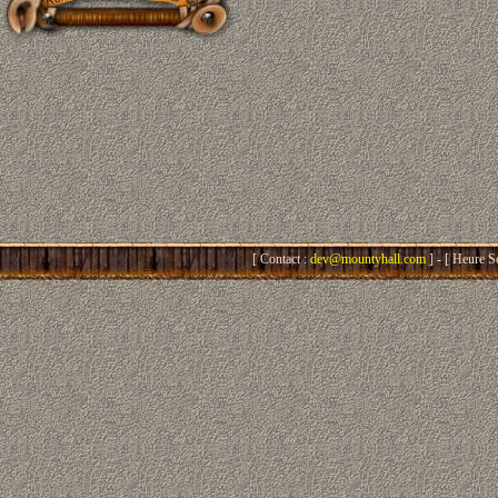
[ Contact :
dev@mountyhall.com
] - [ Heure S