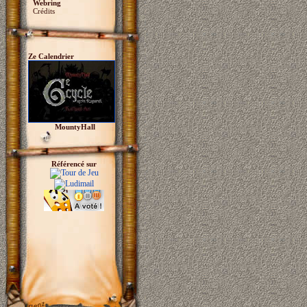
Webring
Crédits
Ze Calendrier
MountyHall
Référencé sur