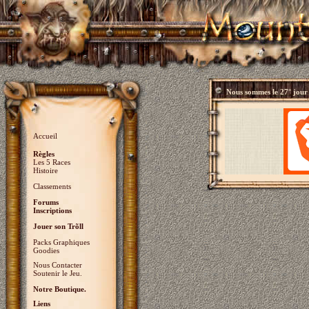
Nous sommes le
27° jour
Accueil
Règles
Les 5 Races
Histoire
Classements
Forums
Inscriptions
Jouer son Trõll
Packs Graphiques
Goodies
Nous Contacter
Soutenir le Jeu.
Notre Boutique.
Liens