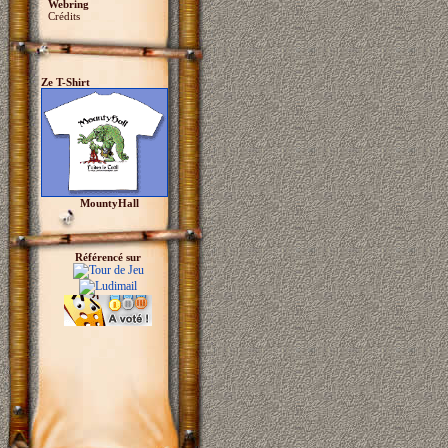
Webring
Crédits
Ze T-Shirt
MountyHall
Référencé sur