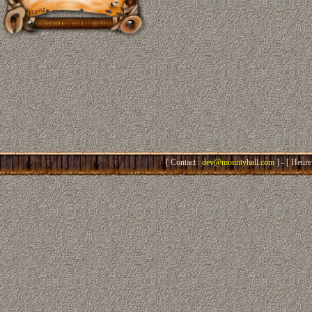
[ Contact :
dev@mountyhall.com
] - [ Heure