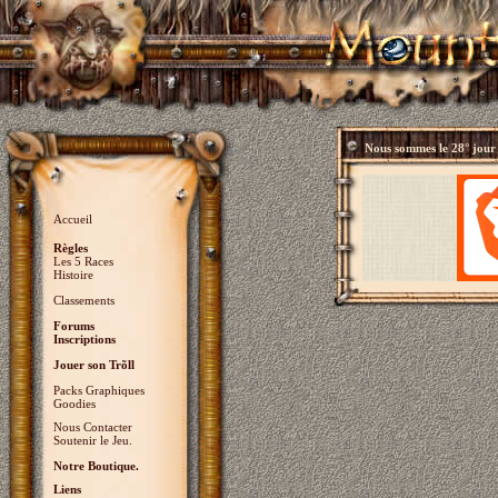
Nous sommes le
28° jour
Accueil
Règles
Les 5 Races
Histoire
Classements
Forums
Inscriptions
Jouer son Trõll
Packs Graphiques
Goodies
Nous Contacter
Soutenir le Jeu.
Notre Boutique.
Liens