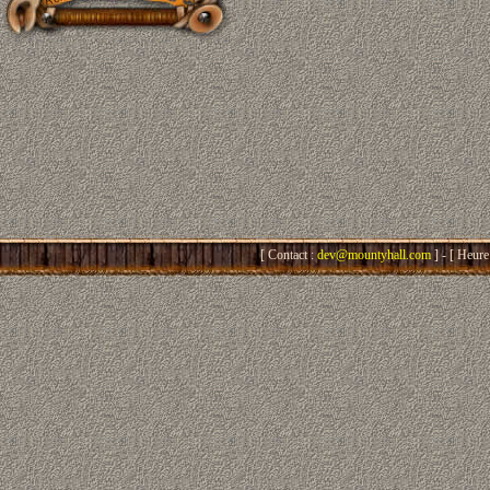
[ Contact :
dev@mountyhall.com
] - [ Heure