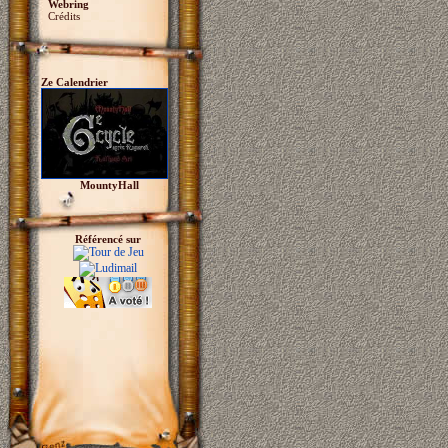
Webring
Crédits
Ze Calendrier
MountyHall
Référencé sur