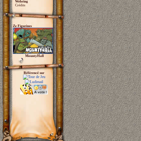
Webring
Crédits
Ze Figurines
MountyHall
Référencé sur