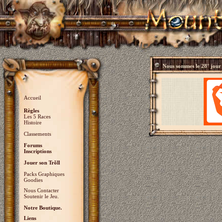
Nous sommes le
28° jour
Accueil
Règles
Les 5 Races
Histoire
Classements
Forums
Inscriptions
Jouer son Trõll
Packs Graphiques
Goodies
Nous Contacter
Soutenir le Jeu.
Notre Boutique.
Liens