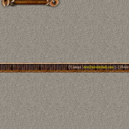
[ Contact :
dev@mountyhall.com
] - [ Heure