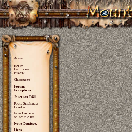
Accueil
Règles
Les 5 Races
Histoire
Classements
Forums
Inscriptions
Jouer son Trõll
Packs Graphiques
Goodies
Nous Contacter
Soutenir le Jeu.
Notre Boutique.
Liens