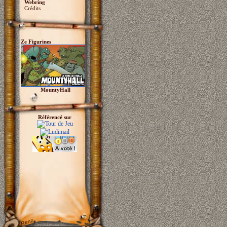
Webring
Crédits
Ze Figurines
MountyHall
Référencé sur