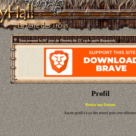
Nous sommes le
26° jour du Phoenix du 25° cycle après Ragnarok
Profil
Retour aux Forums
Aucun profil n'a pu être trouvé pour cette référenc