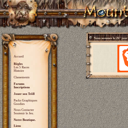
Nous sommes le
26° jour
Accueil
Règles
Les 5 Races
Histoire
Classements
Forums
Inscriptions
Jouer son Trõll
Packs Graphiques
Goodies
Nous Contacter
Soutenir le Jeu.
Notre Boutique.
Liens