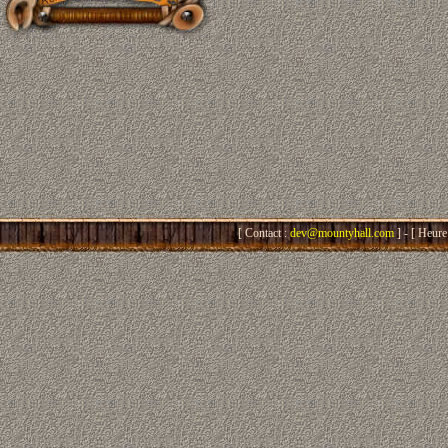
[ Contact :
dev@mountyhall.com
] - [ Heure