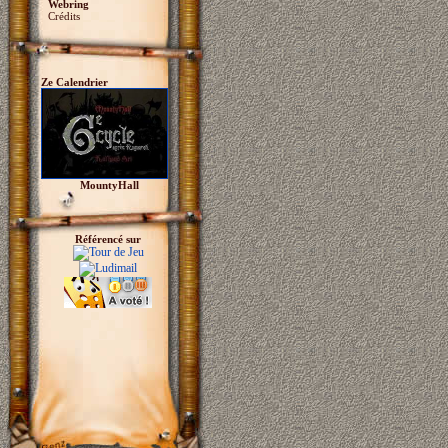
Webring
Crédits
Ze Calendrier
MountyHall
Référencé sur