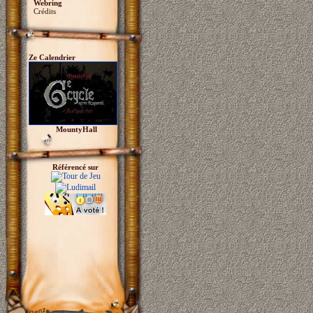
Webring
Crédits
Ze Calendrier
MountyHall
Référencé sur