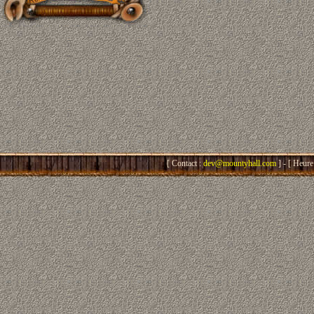
[ Contact :
dev@mountyhall.com
] - [ Heure