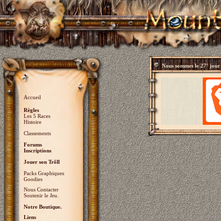
Nous sommes le
27° jour
Accueil
Règles
Les 5 Races
Histoire
Classements
Forums
Inscriptions
Jouer son Trõll
Packs Graphiques
Goodies
Nous Contacter
Soutenir le Jeu.
Notre Boutique.
Liens