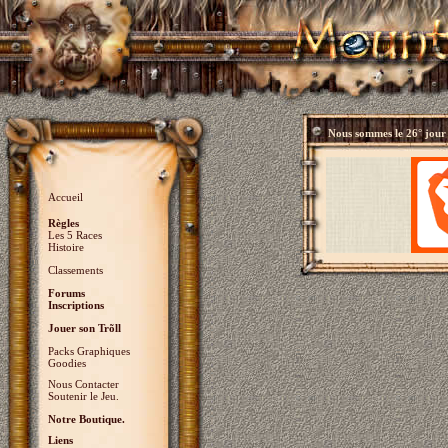
Nous sommes le
26° jour
Accueil
Règles
Les 5 Races
Histoire
Classements
Forums
Inscriptions
Jouer son Trõll
Packs Graphiques
Goodies
Nous Contacter
Soutenir le Jeu.
Notre Boutique.
Liens