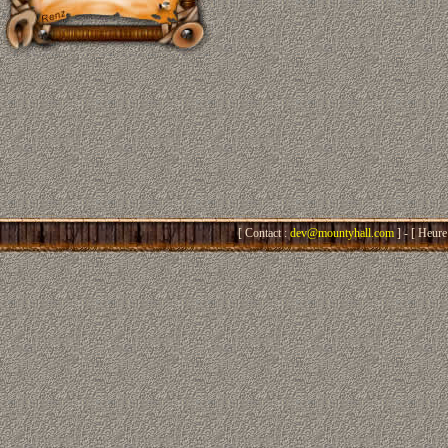
[ Contact :
dev@mountyhall.com
] - [ Heure