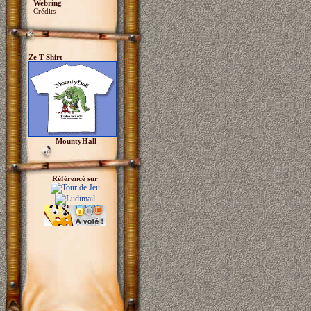
Webring
Crédits
Ze T-Shirt
MountyHall
Référencé sur