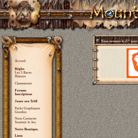
Nous sommes le
27° jour
Accueil
Règles
Les 5 Races
Histoire
Classements
Forums
Inscriptions
Jouer son Trõll
Packs Graphiques
Goodies
Nous Contacter
Soutenir le Jeu.
Notre Boutique.
Liens