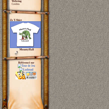
Webring
Crédits
Ze T-Shirt
MountyHall
Référencé sur