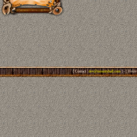
[ Contact :
dev@mountyhall.com
] - [ Heure