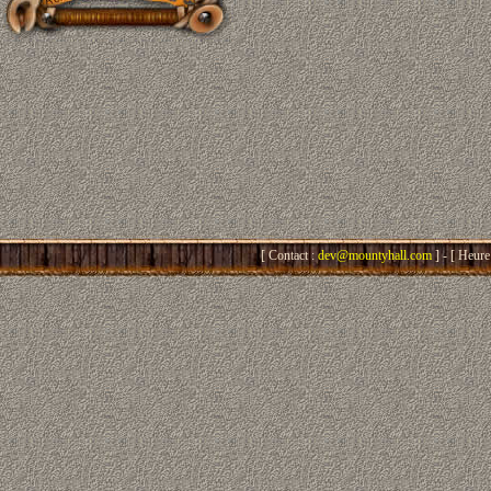
[ Contact :
dev@mountyhall.com
] - [ Heure