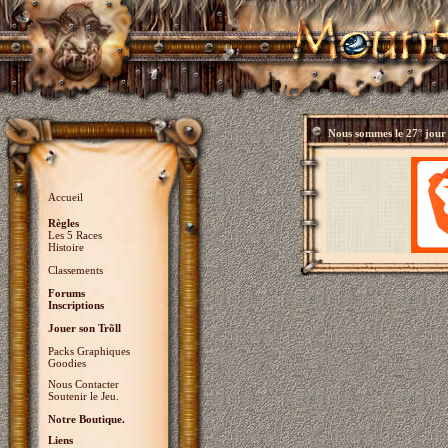
Nous sommes le
27° jour
Accueil
Règles
Les 5 Races
Histoire
Classements
Forums
Inscriptions
Jouer son Trõll
Packs Graphiques
Goodies
Nous Contacter
Soutenir le Jeu.
Notre Boutique.
Liens