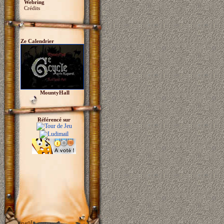
Webring
Crédits
Ze Calendrier
MountyHall
Référencé sur