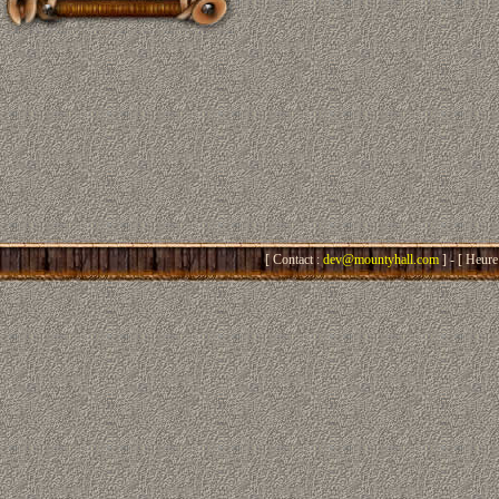
[ Contact :
dev@mountyhall.com
] - [ Heure