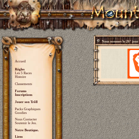
Nous sommes le
26° jour
Accueil
Règles
Les 5 Races
Histoire
Classements
Forums
Inscriptions
Jouer son Trõll
Packs Graphiques
Goodies
Nous Contacter
Soutenir le Jeu.
Notre Boutique.
Liens