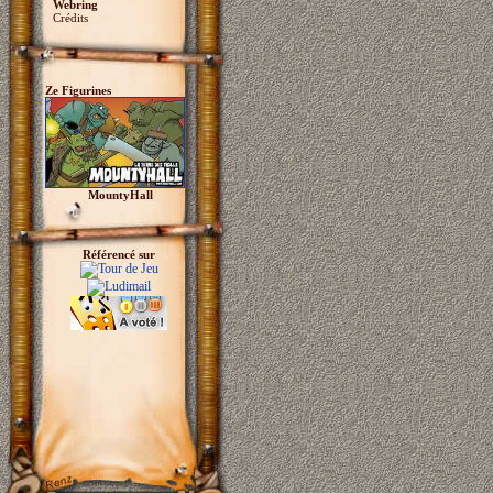
Webring
Crédits
Ze Figurines
MountyHall
Référencé sur