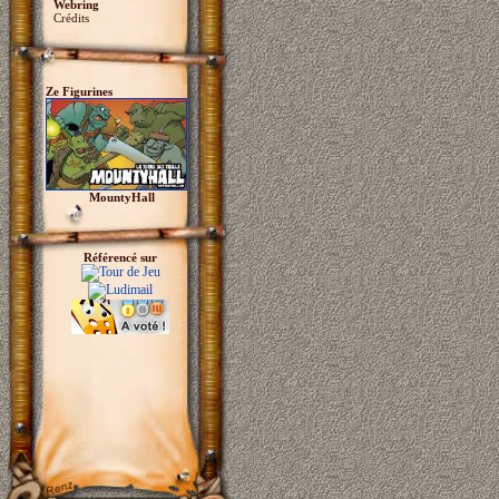
Webring
Crédits
Ze Figurines
MountyHall
Référencé sur