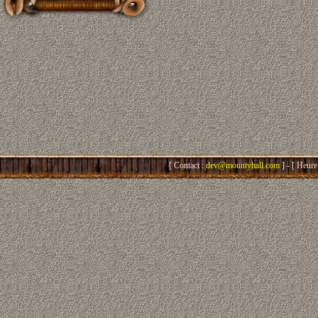
[ Contact :
dev@mountyhall.com
] - [ Heure