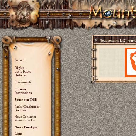
Nous sommes le
2° jour 
Accueil
Règles
Les 5 Races
Histoire
Classements
Forums
Inscriptions
Jouer son Trõll
Packs Graphiques
Goodies
Nous Contacter
Soutenir le Jeu.
Notre Boutique.
Liens