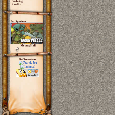
Webring
Crédits
Ze Figurines
MountyHall
Référencé sur