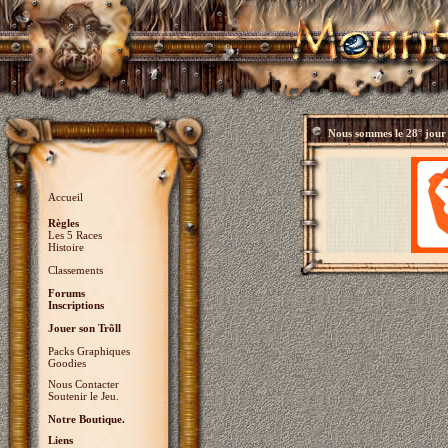
Nous sommes le
28° jour
Accueil
Règles
Les 5 Races
Histoire
Classements
Forums
Inscriptions
Jouer son Trõll
Packs Graphiques
Goodies
Nous Contacter
Soutenir le Jeu.
Notre Boutique.
Liens