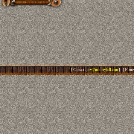
[ Contact :
dev@mountyhall.com
] - [ Heure