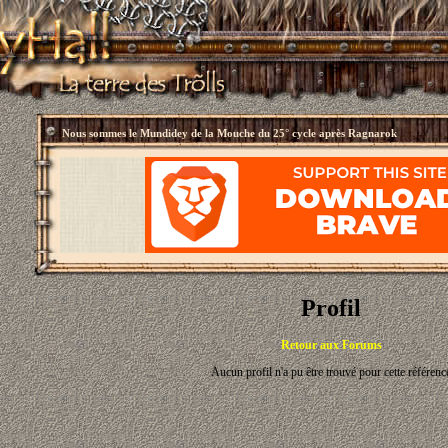
Nous sommes le
Mundidey de la Mouche du 25° cycle après Ragnarok
Profil
Retour aux Forums
Aucun profil n'a pu être trouvé pour cette référenc