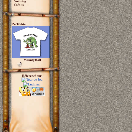
Webring
Crédits
Ze T-Shirt
MountyHall
Référencé sur