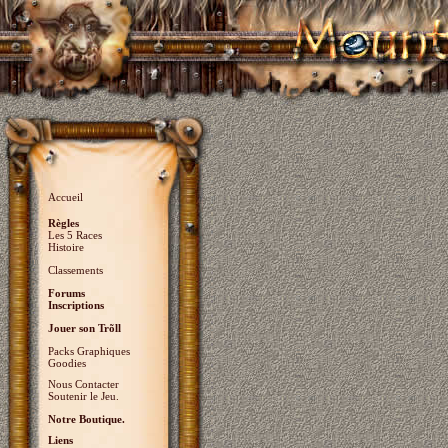
Accueil
Règles
Les 5 Races
Histoire
Classements
Forums
Inscriptions
Jouer son Trõll
Packs Graphiques
Goodies
Nous Contacter
Soutenir le Jeu.
Notre Boutique.
Liens