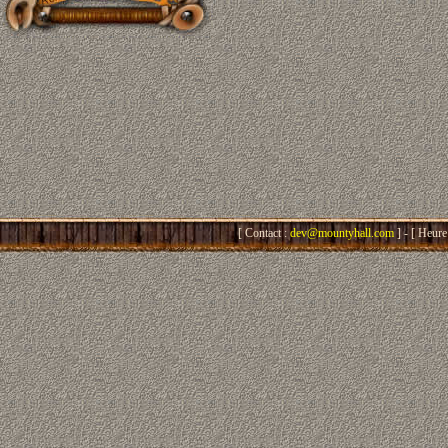
[ Contact :
dev@mountyhall.com
] - [ Heure