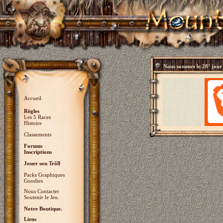
Nous sommes le
28° jour
Accueil
Règles
Les 5 Races
Histoire
Classements
Forums
Inscriptions
Jouer son Trõll
Packs Graphiques
Goodies
Nous Contacter
Soutenir le Jeu.
Notre Boutique.
Liens