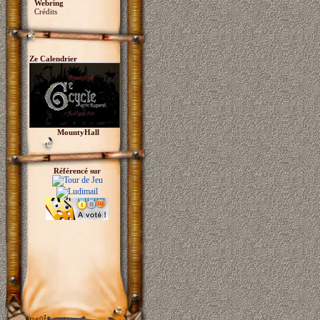
Webring
Crédits
Ze Calendrier
MountyHall
Référencé sur