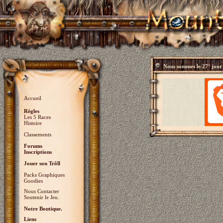
Nous sommes le
27° jour
Accueil
Règles
Les 5 Races
Histoire
Classements
Forums
Inscriptions
Jouer son Trõll
Packs Graphiques
Goodies
Nous Contacter
Soutenir le Jeu.
Notre Boutique.
Liens