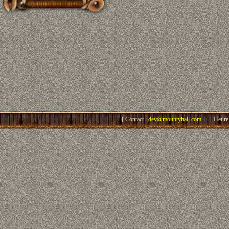
[ Contact :
dev@mountyhall.com
] - [ Heure