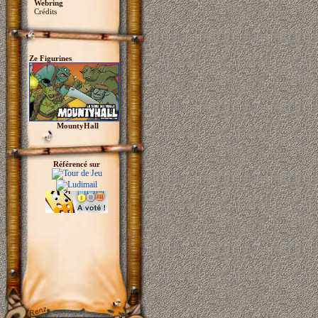
Webring
Crédits
Ze Figurines
MountyHall
Référencé sur