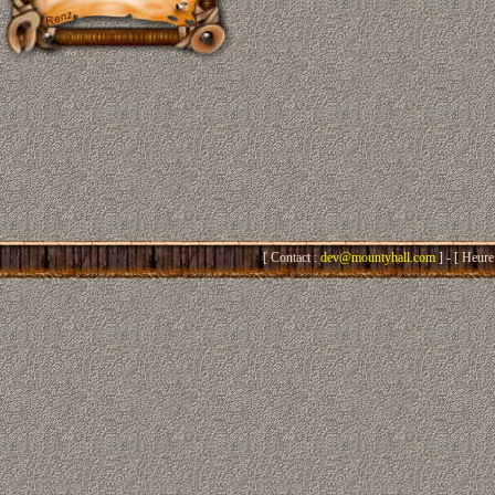
[ Contact :
dev@mountyhall.com
] - [ Heure