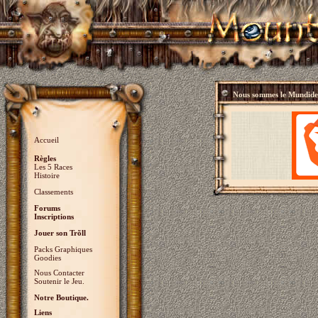
Nous sommes le
Mundidey
Accueil
Règles
Les 5 Races
Histoire
Classements
Forums
Inscriptions
Jouer son Trõll
Packs Graphiques
Goodies
Nous Contacter
Soutenir le Jeu.
Notre Boutique.
Liens