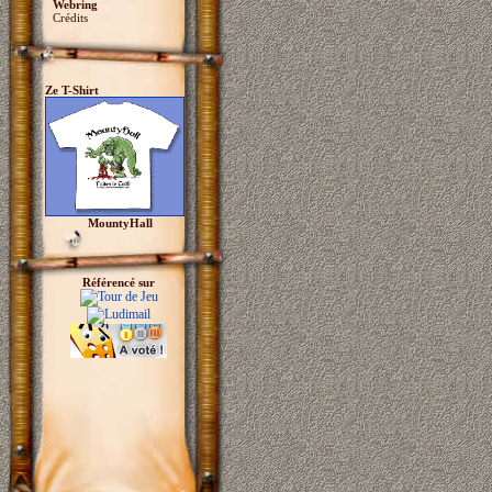
Webring
Crédits
Ze T-Shirt
MountyHall
Référencé sur