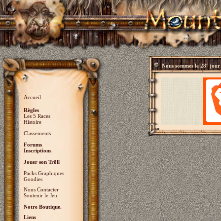
Nous sommes le
28° jour
Accueil
Règles
Les 5 Races
Histoire
Classements
Forums
Inscriptions
Jouer son Trõll
Packs Graphiques
Goodies
Nous Contacter
Soutenir le Jeu.
Notre Boutique.
Liens