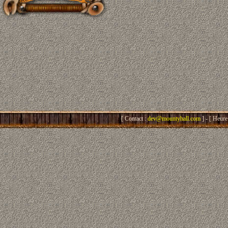
[ Contact :
dev@mountyhall.com
] - [ Heure