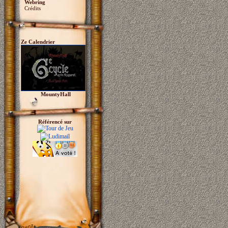
Webring
Crédits
Ze Calendrier
MountyHall
Référencé sur