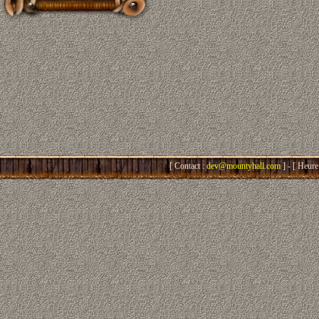
[ Contact :
dev@mountyhall.com
] - [ Heure