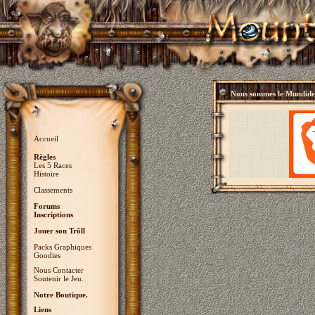
Nous sommes le
Mundidey
Accueil
Règles
Les 5 Races
Histoire
Classements
Forums
Inscriptions
Jouer son Trõll
Packs Graphiques
Goodies
Nous Contacter
Soutenir le Jeu.
Notre Boutique.
Liens