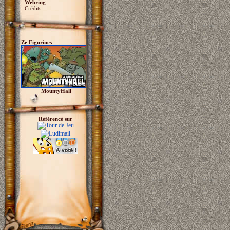
Webring
Crédits
Ze Figurines
MountyHall
Référencé sur