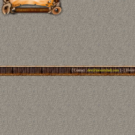
[ Contact :
dev@mountyhall.com
] - [ Heure