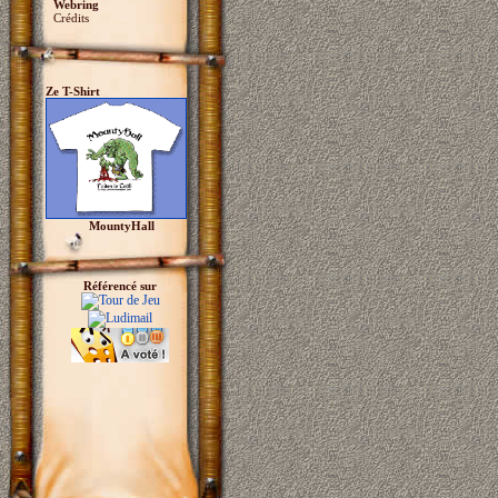
Webring
Crédits
Ze T-Shirt
MountyHall
Référencé sur