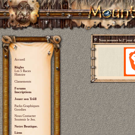
Nous sommes le
2° jour 
Accueil
Règles
Les 5 Races
Histoire
Classements
Forums
Inscriptions
Jouer son Trõll
Packs Graphiques
Goodies
Nous Contacter
Soutenir le Jeu.
Notre Boutique.
Liens