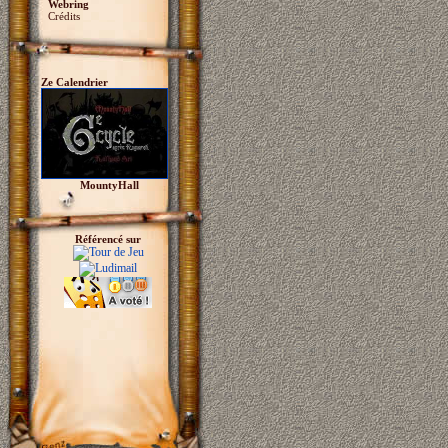
Webring
Crédits
Ze Calendrier
MountyHall
Référencé sur