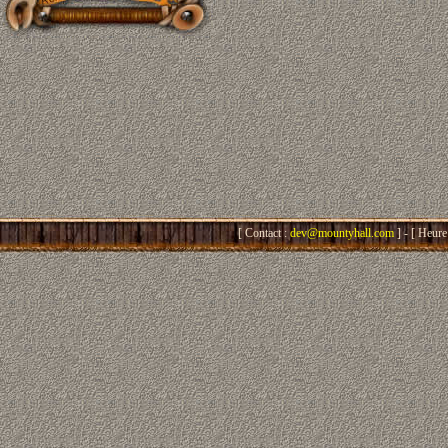
[ Contact :
dev@mountyhall.com
] - [ Heure