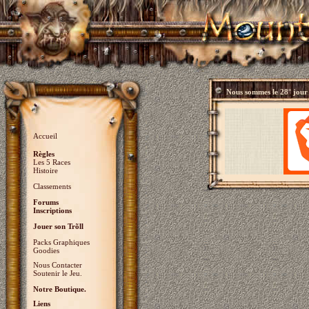
Nous sommes le
28° jour
Accueil
Règles
Les 5 Races
Histoire
Classements
Forums
Inscriptions
Jouer son Trõll
Packs Graphiques
Goodies
Nous Contacter
Soutenir le Jeu.
Notre Boutique.
Liens