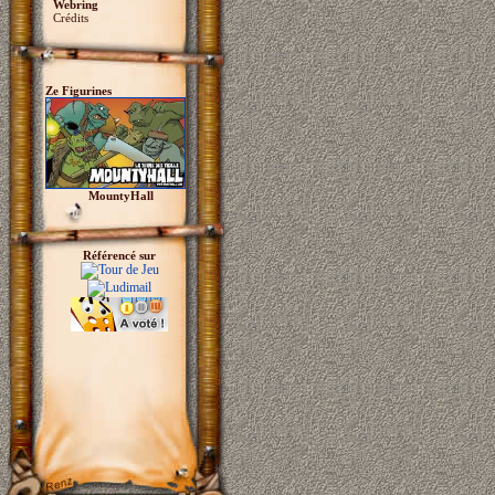
Webring
Crédits
Ze Figurines
MountyHall
Référencé sur