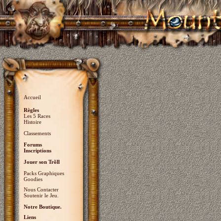
Accueil
Règles
Les 5 Races
Histoire
Classements
Forums
Inscriptions
Jouer son Trõll
Packs Graphiques
Goodies
Nous Contacter
Soutenir le Jeu.
Notre Boutique.
Liens