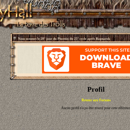
Nous sommes le
28° jour du Phoenix du 25° cycle après Ragnarok
Profil
Retour aux Forums
Aucun profil n'a pu être trouvé pour cette référenc