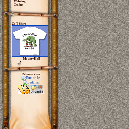
Webring
Crédits
Ze T-Shirt
MountyHall
Référencé sur