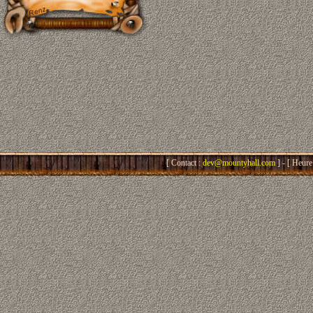
[ Contact :
dev@mountyhall.com
] - [ Heure