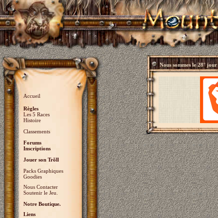
Nous sommes le
28° jour
Accueil
Règles
Les 5 Races
Histoire
Classements
Forums
Inscriptions
Jouer son Trõll
Packs Graphiques
Goodies
Nous Contacter
Soutenir le Jeu.
Notre Boutique.
Liens