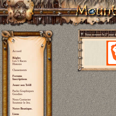
Nous sommes le
2° jour 
Accueil
Règles
Les 5 Races
Histoire
Classements
Forums
Inscriptions
Jouer son Trõll
Packs Graphiques
Goodies
Nous Contacter
Soutenir le Jeu.
Notre Boutique.
Liens