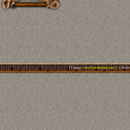
[ Contact :
dev@mountyhall.com
] - [ Heure