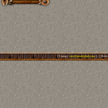
[ Contact :
dev@mountyhall.com
] - [ Heure