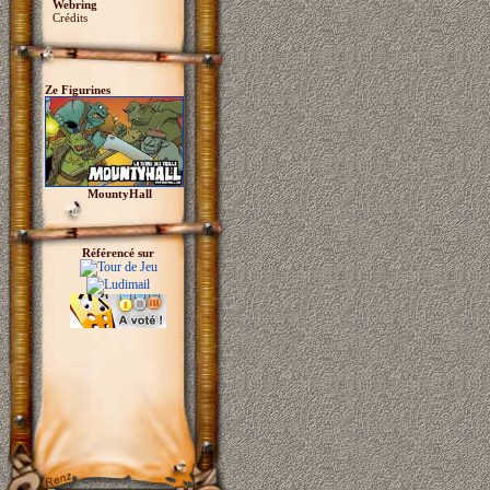
Webring
Crédits
Ze Figurines
MountyHall
Référencé sur