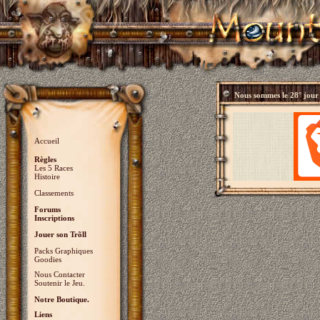
Nous sommes le
28° jour
Accueil
Règles
Les 5 Races
Histoire
Classements
Forums
Inscriptions
Jouer son Trõll
Packs Graphiques
Goodies
Nous Contacter
Soutenir le Jeu.
Notre Boutique.
Liens