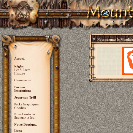
Nous sommes le
Mundidey
Accueil
Règles
Les 5 Races
Histoire
Classements
Forums
Inscriptions
Jouer son Trõll
Packs Graphiques
Goodies
Nous Contacter
Soutenir le Jeu.
Notre Boutique.
Liens