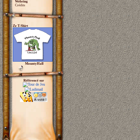
Webring
Crédits
Ze T-Shirt
MountyHall
Référencé sur