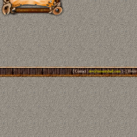
[ Contact :
dev@mountyhall.com
] - [ Heure