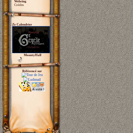
Webring
Crédits
Ze Calendrier
MountyHall
Référencé sur