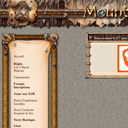
Nous sommes le
27° jour
Accueil
Règles
Les 5 Races
Histoire
Classements
Forums
Inscriptions
Jouer son Trõll
Packs Graphiques
Goodies
Nous Contacter
Soutenir le Jeu.
Notre Boutique.
Liens