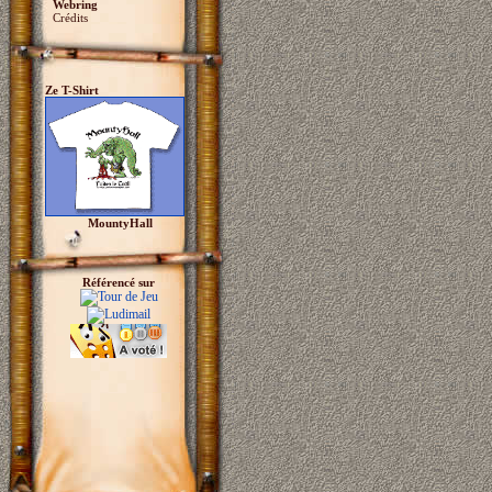
Webring
Crédits
Ze T-Shirt
MountyHall
Référencé sur