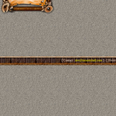
[ Contact :
dev@mountyhall.com
] - [ Heure