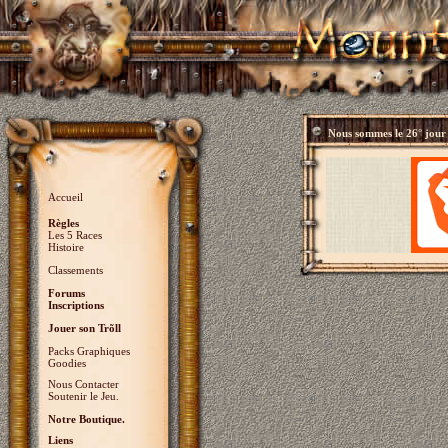
Nous sommes le
26° jour
Accueil
Règles
Les 5 Races
Histoire
Classements
Forums
Inscriptions
Jouer son Trõll
Packs Graphiques
Goodies
Nous Contacter
Soutenir le Jeu.
Notre Boutique.
Liens